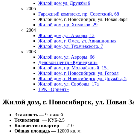
Жилой дом ул. Дружбы 9
2005
Гаражный комплекс,
пр. Советский, 68
Жилой дом,
г. Новосибирск,
ул. Новая Заря
Жилой дом,
пр. Химиков, 29
2004
Жилой дом,
ул. Авроры, 12
Жилой дом,
г. Омск,
ул. Авиационная
Жилой дом,
ул. Тухачевского, 7
2003
Жилой дом,
ул. Авроры, 6б
Деловой центр «Кузнецкий»
Жилой дом,
пр. Молодёжный, 15а
Жилой дом,
г. Новосибирск,
ул. Гоголя
Жилой дом,
г. Новосибирск,
ул. Дружбы, 5
Жилой дом,
ул. Свободы, 17а
ТРК «Ориент»
Жилой дом, г. Новосибирск, ул. Новая З
Этажность
— 9 этажей
Технология
— КУБ-2,5
Количество квартир
— 210
Общая площадь
— 12000 кв. м.