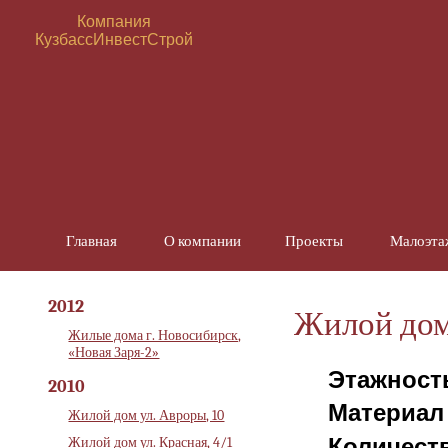
Компания
КузбассИнвестСтрой
Главная
О компании
Проекты
Малоэта
Инжи
2012
Жилой дом,
Жилые дома г. Новосибирск,
«Новая Заря-2»
Этажност
2010
Материал
Жилой дом ул. Авроры, 10
Количест
Жилой дом ул. Красная, 4/1