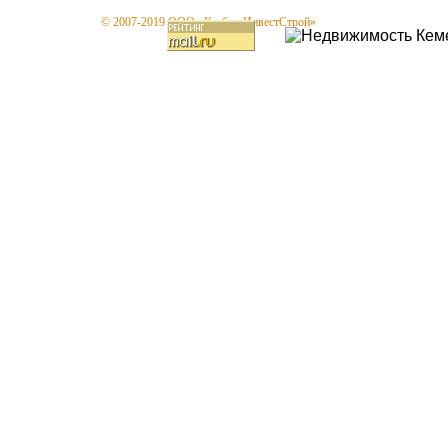
© 2007-2019 ООО «КузбассИнвестСтрой»