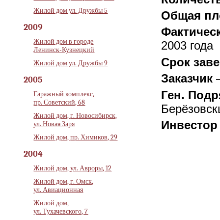
Жилой дом ул. Дружбы 5
Общая п
2009
Фактическ
Жилой дом в городе
2003 года
Ленинск-Кузнецкий
Срок зав
Жилой дом ул. Дружбы 9
Заказчик
—
2005
Ген. Под
Гаражный комплекс,
пр. Советский, 68
Берёзовск
Жилой дом,
г. Новосибирск,
Инвестор
ул. Новая Заря
Жилой дом,
пр. Химиков, 29
2004
Жилой дом,
ул. Авроры, 12
Жилой дом,
г. Омск,
ул. Авиационная
Жилой дом,
ул. Тухачевского, 7